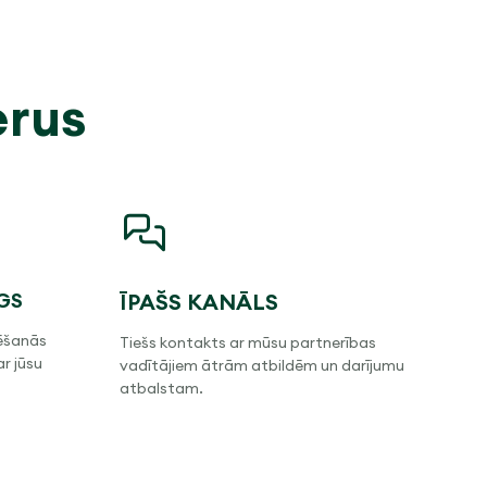
erus
GS
ĪPAŠS KANĀLS
ēšanās
Tiešs kontakts ar mūsu partnerības
ar jūsu
vadītājiem ātrām atbildēm un darījumu
atbalstam.