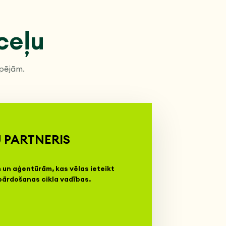
ceļu
spējām.
 PARTNERIS
un aģentūrām, kas vēlas ieteikt
pārdošanas cikla vadības.