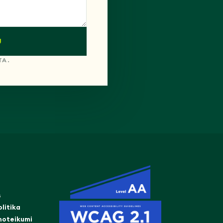
U
TA.
s
litika
noteikumi