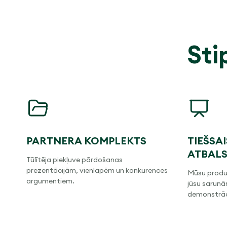
Sti
PARTNERA KOMPLEKTS
TIEŠSA
ATBALS
Tūlītēja piekļuve pārdošanas
prezentācijām, vienlapēm un konkurences
Mūsu produk
argumentiem.
jūsu sarunā
demonstrāc