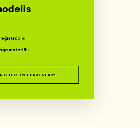
modelis
reģistrācija
nga materiāli
KĀ IETEIKUMU PARTNERIM