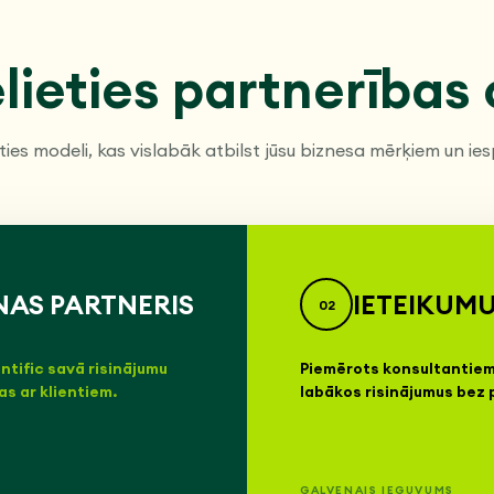
ēlieties partnerības 
eties modeli, kas vislabāk atbilst jūsu biznesa mērķiem un ie
AS PARTNERIS
IETEIKUMU
02
ntific savā risinājumu
Piemērots konsultantiem 
as ar klientiem.
labākos risinājumus bez 
GALVENAIS IEGUVUMS