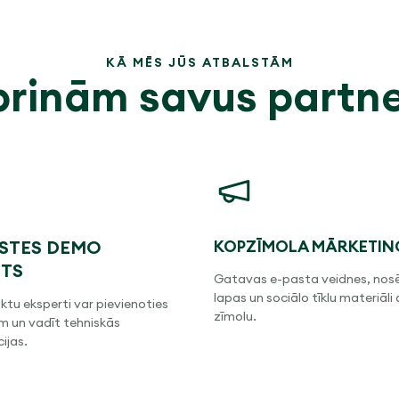
KĀ MĒS JŪS ATBALSTĀM
prinām savus partn
ISTES DEMO
KOPZĪMOLA MĀRKETIN
TS
Gatavas e-pasta veidnes, nos
lapas un sociālo tīklu materiāli 
tu eksperti var pievienoties
zīmolu.
m un vadīt tehniskās
ijas.