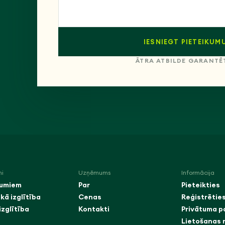
IESNIEGT PIETEIKUM
ĀTRA ATBILDE GARANTĒ
mi
Uzņēmums
Informācija
umiem
Par
Pieteikties
kā izglītība
Cenas
Reģistrētie
izglītība
Kontakti
Privātuma po
Lietošanas 