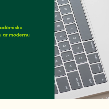
akadēmisko
su ar modernu