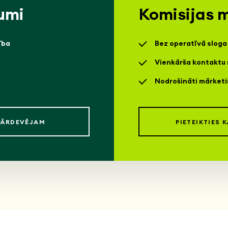
umi
Komisijas 
ība
Bez operatīvā sloga
Vienkārša kontaktu 
Nodrošināti mārketi
KPĀRDEVĒJAM
PIETEIKTIES 