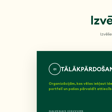
Izv
Izvēli
TĀLĀKPĀRDOŠAN
01
Organizācijām, kas vēlas iekļaut Ide
portfelī un pašas pārvaldīt attiecīb
GALVENAIS IEGUVUMS