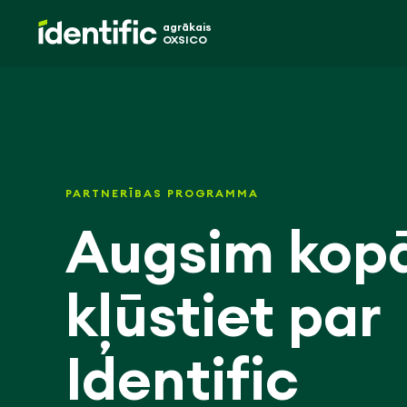
agrākais
OXSICO
PARTNERĪBAS PROGRAMMA
Augsim kopā
kļūstiet par
Identific