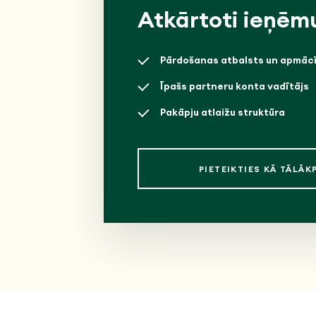
Atkārtoti ieņēm
Pārdošanas atbalsts un apmāc
Īpašs partneru konta vadītājs
Pakāpju atlaižu struktūra
PIETEIKTIES KĀ TĀLĀ