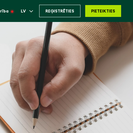
rība
LV
REĢISTRĒTIES
PIETEIKTIES