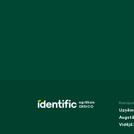
agrākais
Risinaju
OXSICO
Uzņēm
Augstā
Vidējā 